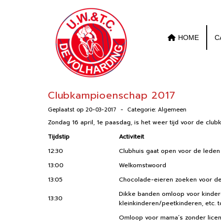
HOME
C
Clubkampioenschap 2017
Geplaatst op 20-03-2017 - Categorie: Algemeen
Zondag 16 april, 1e paasdag, is het weer tijd voor de clubk
Tijdstip
Activiteit
12:30
Clubhuis gaat open voor de leden
13:00
Welkomstwoord
13:05
Chocolade-eieren zoeken voor de
Dikke banden omloop voor kindere
13:30
kleinkinderen/peetkinderen, etc. tot
Omloop voor mama’s zonder licen