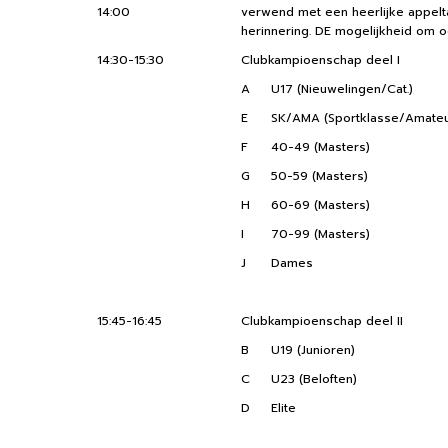
14:00
verwend met een heerlijke appeltaa
herinnering. DE mogelijkheid om o
14:30-15:30
Clubkampioenschap deel I
A
U17 (Nieuwelingen/Cat.)
E
SK/AMA (Sportklasse/Amateu
F
40-49 (Masters)
G
50-59 (Masters)
H
60-69 (Masters)
I
70-99 (Masters)
J
Dames
15:45-16:45
Clubkampioenschap deel II
B
U19 (Junioren)
C
U23 (Beloften)
D
Elite