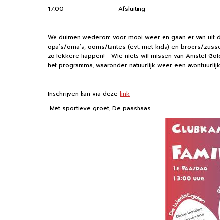
17:00
Afsluiting
We duimen wederom voor mooi weer en gaan er van uit dat
opa’s/oma’s, ooms/tantes (evt. met kids) en broers/zuss
zo lekkere happen! - Wie niets wil missen van Amstel Gold
het programma, waaronder natuurlijk weer een avontuurlij
Inschrijven kan via deze
link
Met sportieve groet, De paashaas